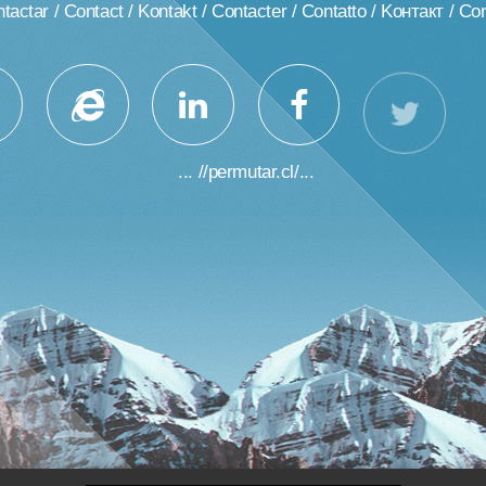
tactar / Contact / Kontakt / Contacter / Contatto / Kонтакт / Co
... //permutar.cl/...